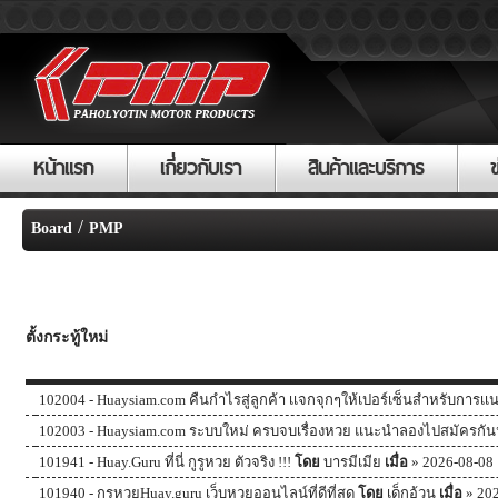
หน้าแรก
เกี่ยวกับเรา
สินค้าและบริการ
/
Board
PMP
ตั้งกระทู้ใหม่
102004 -
Huaysiam.com คืนกำไรสู่ลูกค้า เเจกจุกๆให้เปอร์เซ็นสำหรับการเ
102003 -
Huaysiam.com ระบบใหม่ ครบจบเรื่องหวย แนะนำลองไปสมัครกั
101941 -
Huay.Guru ที่นี่ กูรูหวย ตัวจริง !!!
โดย
บารมีเมีย
เมื่อ
» 2026-08-08 
101940 -
กูรูหวยHuay.guru เว็บหวยออนไลน์ที่ดีที่สุด
โดย
เด็กอ้วน
เมื่อ
» 202