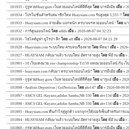
101935 -
กูรูหวยHuay.guru เว็บหวยออนไลน์ที่ดีที่สุด
โดย
บารมีเมีย
เมื่อ
» 2
101934 -
โปรโมชั่นสำหรับสมาชิกใหม่ Huaysiam.com รับสูงสุด 5,555 !!
โด
101933 -
Huaysiam.com จ่ายเต็ม เเจกหนัก ครบวงจรหวยออนไลน์ !
โดย
มาร
101932 -
การ์ตูนออนไลน์
โดย
sdfds
เมื่อ
» 2026-08-07 04:32:23
101930 -
ไฮไลท์ยูฟา ยูโรปา ลีก
โดย
sdf
เมื่อ
» 2026-08-07 04:21:29
101928 -
Huaysiam.com ระบบใหม่ ครบจบเรื่องหวย
โดย
พี่หมา
เมื่อ
» 2026-
101927 -
HUAYSIAM กลับมาแล้ว ระบบใหม่ อัตราจ่ายสูง
โดย
พี่อ้วน
เมื่อ
» 
101901 -
10 เว็บแทงมวย one championship Ti159 แทงมวยออนไลน์ กับ เว็บแ
101900 -
huaysiam.com กลับมา ครบวงจรออนไลน์!!
โดย
บารมีเมีย
เมื่อ
» 2
101899 -
กูรูหวยHuay.guru เว็บหวยออนไลน์ที่ดีที่สุด
โดย
มารูเเอ๋
เมื่อ
» 202
101898 -
Análisis Deportivas | GolNoticias
โดย
ahr147
เมื่อ
» 2026-08-06 0
101897 -
ASICS GEL-Kayano,adidas Samba,NB 550
โดย
abv134
เมื่อ
» 202
101896 -
ASICS GEL-Kayano,adidas Samba,NB 550
โดย
abv134
เมื่อ
» 202
101895 -
Huaysiam.com คืนกำไรสู่ลูกค้า เเจกจุกๆให้เปอร์เซ็นสำหรับการเ
101894 -
HUAYSIAM กลับมาแล้ว ระบบใหม่ อัตราจ่ายสูง
โดย
พี่อ้วน
เมื่อ
» 
101869 -
กูรูหวยHuay.guru เว็บหวยออนไลน์ที่ดีที่สุด
โดย
บารมีเมีย
เมื่อ
» 2