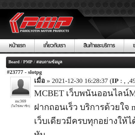
หน้าแรก
เกี่ยวกับเรา
สินค้าและบริการ
/
/
Board
PMP
สอบถามข้อมูล
#23777 - slotpg
เมื่อ
» 2021-12-30 16:28:37 (
IP
: , ,4
MCBET เว็บพนันออนไลน์MC 
mc369
ฝากถอนเร็ว บริการด้วยใจ 
(ไม่ใช่สมาชิก)
เว็บเดียวมีครบทุกอย่างให้
ทัน