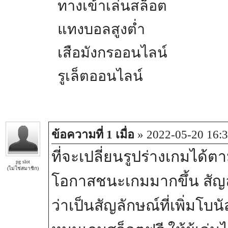
ทางเข้าเล่นสล็อต
แทงบอลสูงต่ำ
เสือมังกรออนไลน์
รูเล็ตออนไลน์
ข้อความที่ 1 เมื่อ
» 2022-05-20 16:3
ที่จะเปลี่ยนรูปร่างเกมได้ต
pg slot
(ไม่ใช่สมาชิก)
โอกาสชนะเกมมากขึ้น สัญลั
ว่าเป็นสัญลักษณ์ที่เพิ่มโบนัสใ