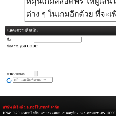
หมุนเกมสล็อตฟรี ให้ผู้เล่
ต่าง ๆ ในเกมอีกด้วย ที่จะเพ
แสดงความคิดเห็น
ชื่อ
ข้อความ (
BB CODE
)
ภาพประกอบ
บริษัท พีเอ็มพี มอเตอร์โปรดักส์ จำกัด
1094/19-20 ถ.พหลโยธิน แขวงจอมพล เขตจตุจักร กรุงเทพมหานคร 10900